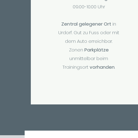
09.00-10.00 Uhr
Zentral gelegener Ort
in
Urdorf. Gut zu Fuss oder mit
dem Auto erreichbar.
Zonen
Parkplätze
unmittelbar beim
Trainingsort
vorhanden
.