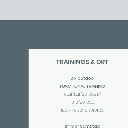
TRAININGS & ORT
10 x outdoor
FUNCTIONAL TRAINING
08.11./15.11./22.11./29.11./
13.12./20.12.25
10.01./17.01./24.01./31.01.26
Immer
Samstag