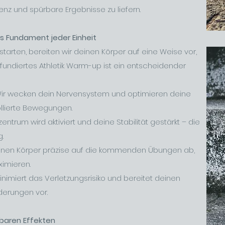
enz und spürbare Ergebnisse zu liefern.
as Fundament jeder Einheit
starten, bereiten wir deinen Körper auf eine Weise vor,
r fundiertes Athletik Warm-up ist ein entscheidender
ir wecken dein Nervensystem und optimieren deine
llierte Bewegungen.
entrum wird aktiviert und deine Stabilität gestärkt – die
.
inen Körper präzise auf die kommenden Übungen ab,
ximieren.
nimiert das Verletzungsrisiko und bereitet deinen
derungen vor.
rbaren Effekten