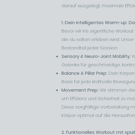
darauf ausgelegt, maximale Effizi
1. Dein intelligentes Warm-up: D
Bevor wir ins eigentliche Workout 
die du selten erleben wirst. Unse
Bestandteil jeder Session:
Sensory & Neuro-Joint Mobility:
W
Gelenke für geschmeidige, kontro
Balance & Pillar Prep:
Dein Körperz
Basis für jede kraftvolle Bewegung
Movement Prep:
Wir stimmen de
um Effizienz und Sicherheit zu ma
Diese sorgfältige Vorbereitung mi
Körper optimal auf die Herausfor
2. Funktionelles Workout mit spü